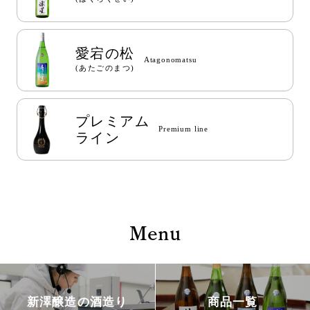
愛宕の松
Atagonomatsu
(あたごのまつ)
プレミアム
Premium line
ライン
Menu
新澤醸造の酒造り
商品一覧