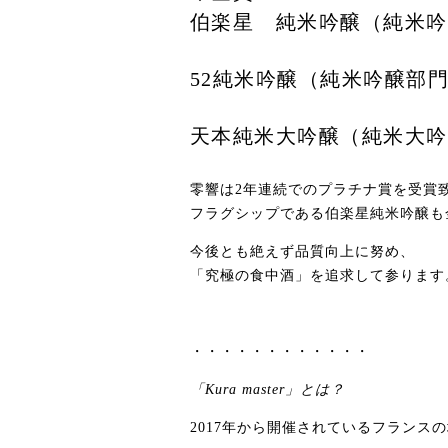
伯楽星 純米吟醸（純米吟
52純米吟醸（純米吟醸部
天本純米大吟醸（純米大吟
零響は2年連続でのプラチナ賞を受賞
フラグシップである伯楽星純米吟醸も
今後とも絶えず品質向上に努め、
「究極の食中酒」を追求して参ります
・・・・・・・・・・・・
「Kura master」とは？
2017年から開催されているフラン