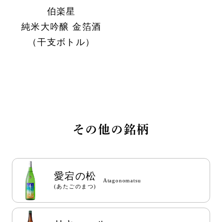
伯楽星
純米大吟醸 金箔酒
（干支ボトル）
その他の銘柄
愛宕の松
Atagonomatsu
(あたごのまつ)