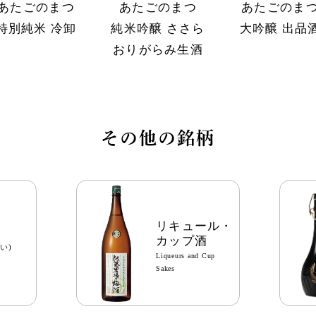
あたごのまつ
あたごのまつ
あたごのま
特別純米 冷卸
純米吟醸 ささら
大吟醸 出品
おりがらみ生酒
その他の銘柄
リキュール
・
カップ酒
い)
Liqueurs and Cup
Sakes