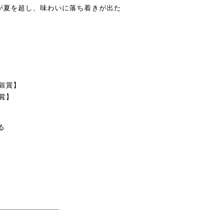
酒が夏を超し、味わいに落ち着きが出た
【銀賞】
賞】
る