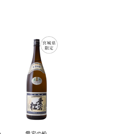
つ
愛宕の松