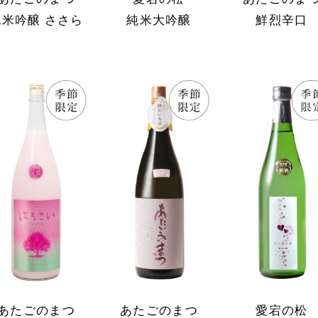
純米吟醸 ささら
純米大吟醸
鮮烈辛口
あたごのまつ
あたごのまつ
愛宕の松