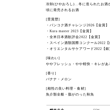
冷卸(ひやおろし)…冬に造られたお
頃に発売されるお酒
[受賞歴]
・バンコク酒チャレンジ2026【金賞】
・Kura master 2023【金賞】
・全米日本酒歓評会2022【金賞】
・スペイン酒類国際コンクール2022
・オリエンタルサケアワード2022【銀
[味わい]
ややフレッシュ・やや軽快・キレがあ
[香り]
バナナ・メロン
[相性の良い料理・食材]
魚介類全般・脂がのった秋魚