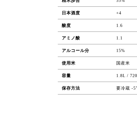
精米歩合
55%
日本酒度
+4
酸度
1.6
アミノ酸
1.1
アルコール分
15%
使用米
国産米
容量
1.8L / 72
保存方法
要冷蔵 -