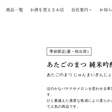
商品一覧
お酒を買えるお店
会社案内
お知
季節限定(夏～秋出荷)
あたごのまつ
純米吟
あたごのまつ じゅんまいぎんじょ
ほのかなバナナやメロンを思わせる果
す。
ひと夏越えた適度な熟成により柔らか
で人気の商品です。